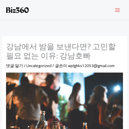
콘
텐
츠
로
건
너
뛰
강남에서 밤을 보낸다면? 고민할
기
필요 없는 이유: 강남호빠
댓글 달기
/
Uncategorized
/ 글쓴이
wjdghks12053@gmail.com