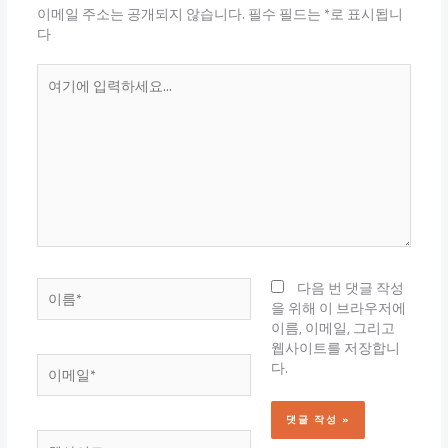
이메일 주소는 공개되지 않습니다.
필수 필드는
*
로 표시됩니
다
여
기
에
입
력
하
세
요...
이
다음 번 댓글 작성
름
을 위해 이 브라우저에
*
이름, 이메일, 그리고
웹사이트를 저장합니
이
다.
메
일
*
웹