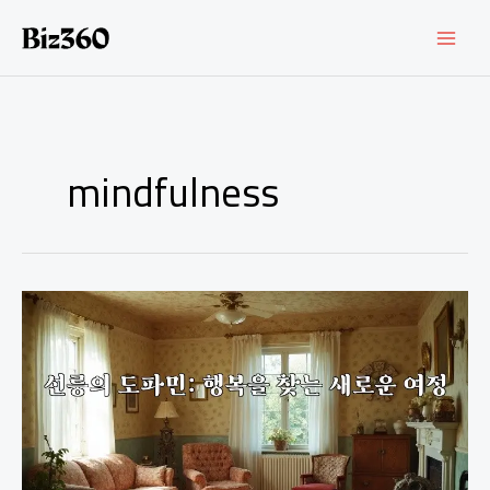
콘
텐
츠
로
건
너
뛰
기
mindfulness