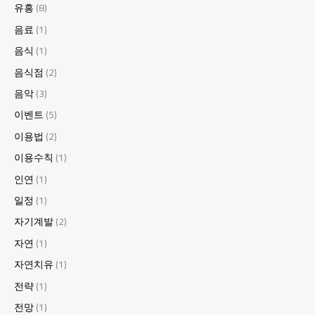
치
유흥
(8)
면
음료
(1)
후
회
음식
(1)
할
필
음식점
(2)
수
음악
(3)
코
스
이벤트
(5)
8.
이용법
(2)
강
남
이용수칙
(1)
하
인연
(1)
이
퍼
일정
(1)
블
자기계발
(2)
릭
의
자연
(1)
모
자연치유
(1)
든
것:
전략
(1)
먹
전망
(1)
고,