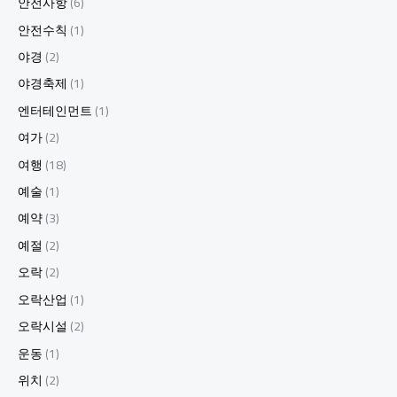
안전사항
(6)
퍼
블
안전수칙
(1)
릭
야경
(2)
에
서
야경축제
(1)
즐
엔터테인먼트
(1)
기
는
여가
(2)
특
여행
(18)
별
한
예술
(1)
하
예약
(3)
루
7.
예절
(2)
강
오락
(2)
남
하
오락산업
(1)
이
오락시설
(2)
퍼
블
운동
(1)
릭,
위치
(2)
놓