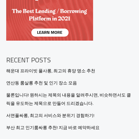
매
력,
하
이
퍼
블
릭
탐
방
기
RECENT POSTS
2.
강
해운대 프라이빗 풀사롱, 최고의 휴양 명소 추천
남
핫
연산동 룸살롱 추천 및 인기 장소 모음
플
레
물론입니다! 원하시는 제목의 내용을 알려주시면, 비슷하면서도 클
이
릭을 유도하는 제목으로 만들어 드리겠습니다.
스:
하
서면풀싸롱, 최고의 서비스와 분위기 경험하기!
이
퍼
부산 최고 인기룸싸롱 추천! 지금 바로 예약하세요
블
릭