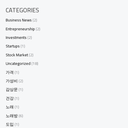
완
CATEGORIES
벽
가
Business News
(2)
이
드
Entrepreneurship
(2)
3.
Investments
(2)
강
남
Startups
(1)
에
Stock Market
(2)
서
만
Uncategorized
(18)
나
가격
(1)
는
하
가성비
(2)
이
감상문
(1)
퍼
블
건강
(1)
릭,
이
노래
(1)
곳
노래방
(6)
이
뜨
도입
(1)