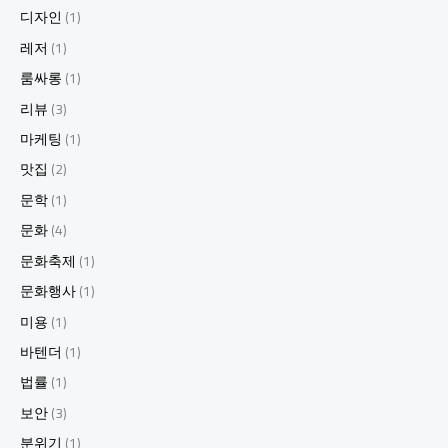
는
디자인
(1)
이
유!
레저
(1)
4.
룸싸롱
(1)
강
남
리뷰
(3)
의
마케팅
(1)
새
로
맛집
(2)
운
문학
(1)
명
소,
문화
(4)
하
문화축제
(1)
이
퍼
문화행사
(1)
블
미용
(1)
릭
을
바텐더
(1)
소
법률
(1)
개
합
보안
(3)
니
분위기
(1)
다