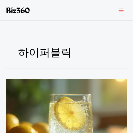
콘
텐
츠
로
건
너
뛰
기
하이퍼블릭