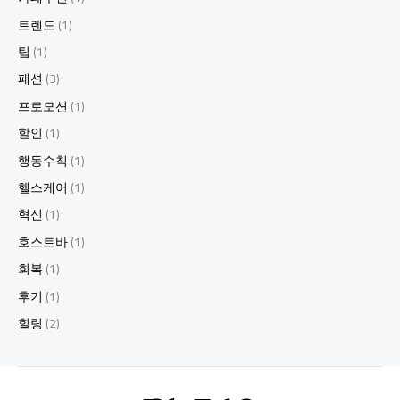
아
서
트렌드
(1)
10.
팁
(1)
강
남
패션
(3)
하
프로모션
(1)
이
퍼
할인
(1)
블
행동수칙
(1)
릭:
젊
헬스케어
(1)
음
혁신
(1)
과
에
호스트바
(1)
너
회복
(1)
지
가
후기
(1)
넘
힐링
(2)
치
는
장
소!