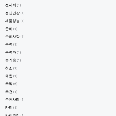
즐
전시회
(1)
기
정신건강
(1)
고,
경
제품성능
(1)
험
준비
(1)
하
기
준비사항
(1)
9.
중력
(1)
강
남
중력파
(1)
하
즐거움
(1)
이
퍼
청소
(1)
블
체험
(1)
릭:
색
추억
(6)
다
른
추천
(1)
경
추천사례
(1)
험
을
카페
(1)
찾
카페추천
(1)