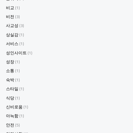
5.
비교
(1)
강
비전
(3)
남
하
사교성
(3)
이
상실감
(1)
퍼
블
서비스
(1)
릭:
성인사이트
(1)
최
신
성장
(1)
트
렌
소통
(1)
드
숙박
(1)
의
중
스타일
(1)
심
식당
(1)
지
6.
신비로움
(1)
강
아늑함
(1)
남
하
안전
(5)
이