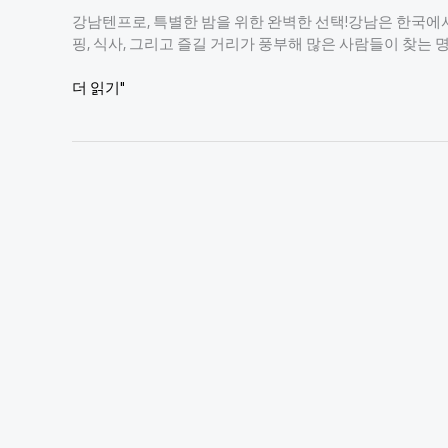
강남텐프로, 특별한 밤을 위한 완벽한 선택!강남은 한국에서
핑, 식사, 그리고 즐길 거리가 풍부해 많은 사람들이 찾는
강
더 읽기"
남
텐
프
로,
특
별
한
밤
을
위
한
완
벽
한
선
택!