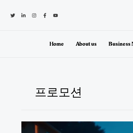
콘
텐
츠
로
건
너
뛰
Home
About us
Business
기
프로모션