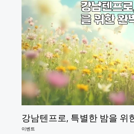
추
천
리
스
트!
강남텐프로, 특별한 밤을 위한
이벤트