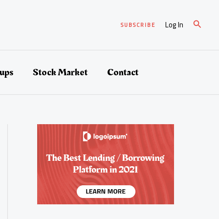
검
Log In
SUBSCRIBE
색
tups
Stock Market
Contact