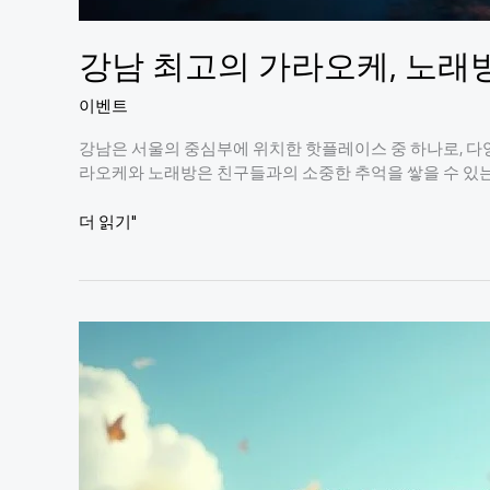
강남 최고의 가라오케, 노래방
이벤트
강남은 서울의 중심부에 위치한 핫플레이스 중 하나로, 다
라오케와 노래방은 친구들과의 소중한 추억을 쌓을 수 있
강
더 읽기"
남
최
고
의
가
라
오
케,
노
래
방