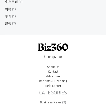
호스트바
(1)
회복
(1)
후기
(1)
힐링
(2)
Company
About Us
Contact
Advertise
Reprints & Licensing
Help Center
CATEGORIES
Business News
(2)