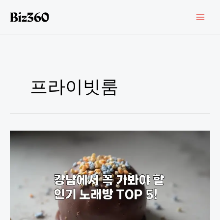
콘
텐
츠
로
건
너
뛰
기
프라이빗룸