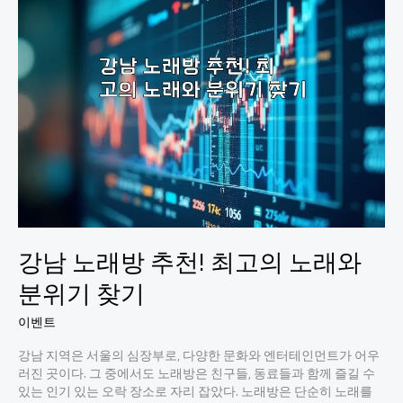
봐
야
할
인
기
노
래
방
TOP
5!
강남 노래방 추천! 최고의 노래와
분위기 찾기
이벤트
강남 지역은 서울의 심장부로, 다양한 문화와 엔터테인먼트가 어우
러진 곳이다. 그 중에서도 노래방은 친구들, 동료들과 함께 즐길 수
있는 인기 있는 오락 장소로 자리 잡았다. 노래방은 단순히 노래를