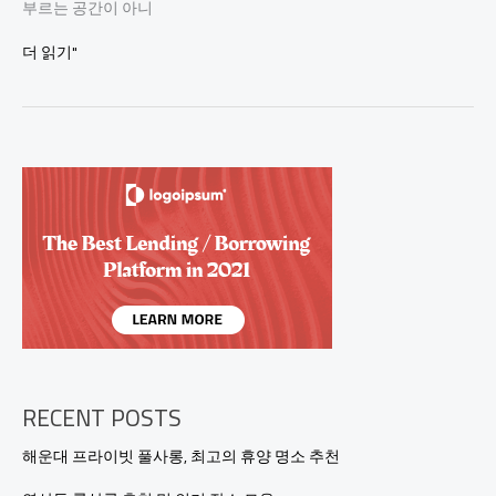
부르는 공간이 아니
강
더 읽기"
남
노
래
방
추
천!
최
고
의
노
래
와
분
위
기
찾
RECENT POSTS
기
해운대 프라이빗 풀사롱, 최고의 휴양 명소 추천