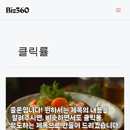
콘
텐
츠
로
건
너
뛰
기
클릭률