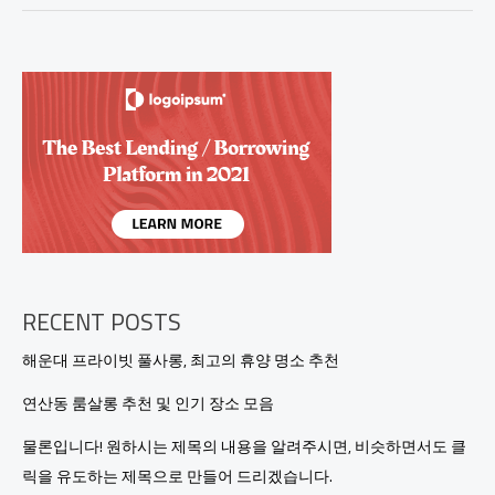
니
다!
원
하
시
는
제
목
의
내
용
을
알
려
RECENT POSTS
주
시
해운대 프라이빗 풀사롱, 최고의 휴양 명소 추천
면,
비
연산동 룸살롱 추천 및 인기 장소 모음
슷
하
물론입니다! 원하시는 제목의 내용을 알려주시면, 비슷하면서도 클
면
릭을 유도하는 제목으로 만들어 드리겠습니다.
서