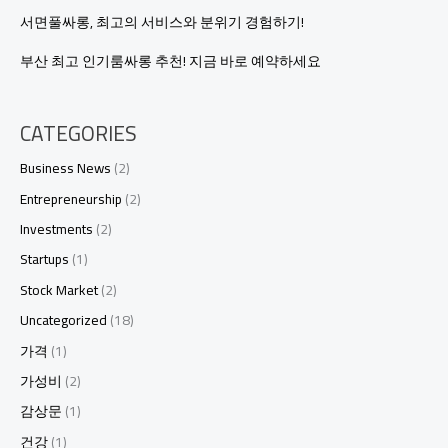
도
서면풀싸롱, 최고의 서비스와 분위기 경험하기!
클
릭
부산 최고 인기룸싸롱 추천! 지금 바로 예약하세요
을
유
도
CATEGORIES
하
는
Business News
(2)
제
목
Entrepreneurship
(2)
으
Investments
(2)
로
만
Startups
(1)
들
Stock Market
(2)
어
드
Uncategorized
(18)
리
가격
(1)
겠
습
가성비
(2)
니
감상문
(1)
다.
건강
(1)