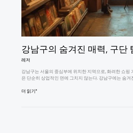
강남구의 숨겨진 매력, 구단 
레저
강남구는 서울의 중심부에 위치한 지역으로, 화려한 쇼핑 거
은 단순히 상업적인 면에 그치지 않는다. 강남구에는 숨겨
강
더 읽기"
남
구
의
숨
겨
진