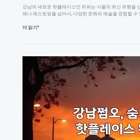
강남의 새로운 핫플레이스인 하퍼는 서울의 최신 유행을 선
페나 레스토랑을 넘어서, 다양한 문화와 예술을 경험할 수 
강
더 읽기"
남
의
새
로
운
핫
플
레
이
스:
하
퍼
의
매
력
탐