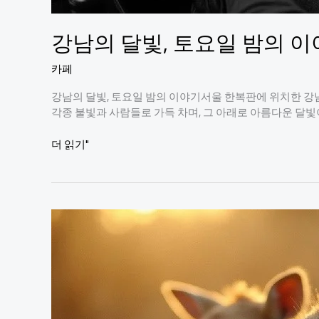
강남의 달빛, 토요일 밤의 
카페
강남의 달빛, 토요일 밤의 이야기서울 한복판에 위치한 강남
각종 불빛과 사람들로 가득 차며, 그 아래로 아름다운 달빛
강
더 읽기"
남
의
달
빛,
토
요
일
밤
의
이
야