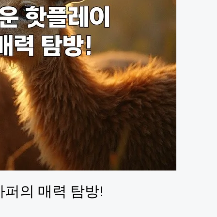
하퍼의 매력 탐방!