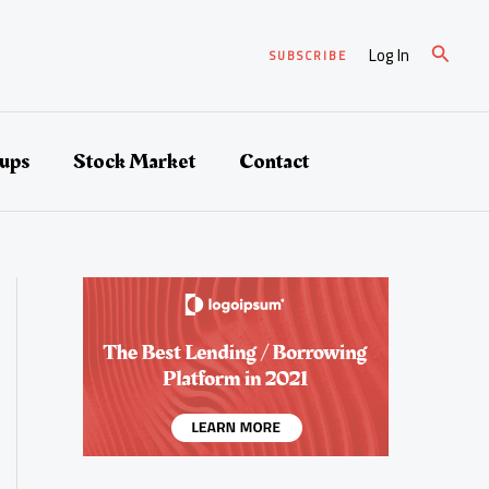
검
Log In
SUBSCRIBE
색
tups
Stock Market
Contact