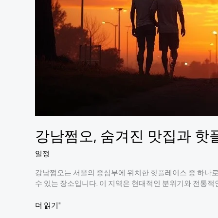
방!
강남쩜오, 숨겨진 맛집과 핫
일정
강남쩜오는 서울의 중심부에 위치한 핫플레이스 중 하나로
수 있는 장소입니다. 이 지역은 현대적인 분위기와 전통적
강
더 읽기"
남