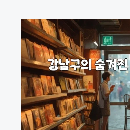
쩜
오,
숨
겨
진
맛
집
과
핫
플
레
이
스
완
벽
가
이
드!