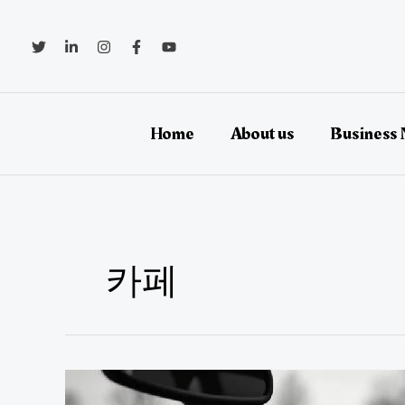
콘
텐
츠
로
건
너
뛰
Home
About us
Business
기
카페