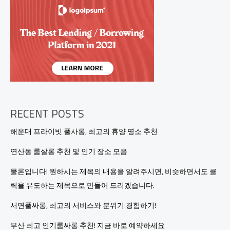
서
즐
기
는
특
별
한
하
루
의
힐
RECENT POSTS
링
체
해운대 프라이빗 풀사롱, 최고의 휴양 명소 추천
험!
연산동 룸살롱 추천 및 인기 장소 모음
물론입니다! 원하시는 제목의 내용을 알려주시면, 비슷하면서도 클
릭을 유도하는 제목으로 만들어 드리겠습니다.
서면풀싸롱, 최고의 서비스와 분위기 경험하기!
부산 최고 인기룸싸롱 추천! 지금 바로 예약하세요