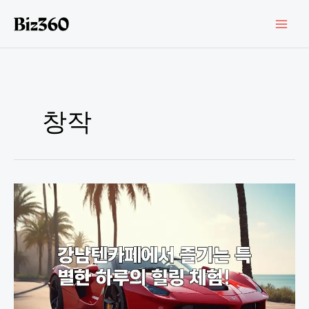
콘
텐
츠
로
건
너
뛰
기
창작