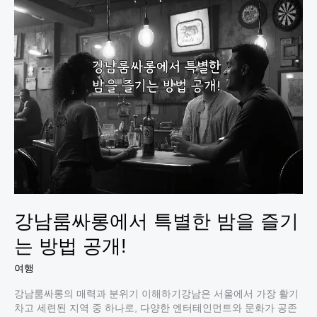
에
서
의
특
별
한
밤,
놀
라
운
경
험
이
기
다
강남룸싸롱에서 특별한 밤을 즐기
린
다!
는 방법 공개!
여행
강남룸싸롱의 매력과 분위기 이해하기강남은 서울에서 가장 활기
차고 세련된 지역 중 하나로, 다양한 엔터테인먼트와 문화가 공존