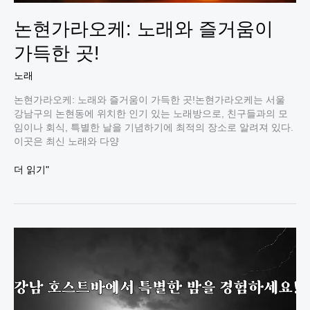
논현가라오케: 노래와 즐거움이
가득한 곳!
노래
논현가라오케: 노래와 즐거움이 가득한 곳!논현가라오케는 서울
강남구의 논현동에 위치한 인기 있는 노래방으로, 친구들과의 모
임이나 회식, 특별한 날을 기념하기에 최적의 장소로 알려져 있다.
이곳은 최신 노래와 다양
논
더 읽기"
현
가
라
오
케:
노
래
와
즐
거