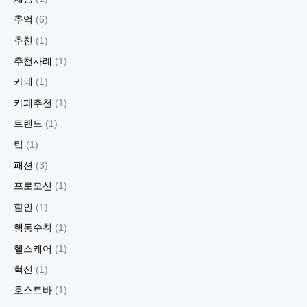
추억
(6)
추천
(1)
추천사례
(1)
카페
(1)
카페추천
(1)
트렌드
(1)
팁
(1)
패션
(3)
프로모션
(1)
할인
(1)
행동수칙
(1)
헬스케어
(1)
혁신
(1)
호스트바
(1)