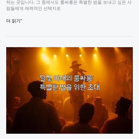
하는 곳입니다. 그 중에서도 룸싸롱은 특별한 밤을 보내고 싶은 사
람들에게 매력적인 선택지로
강
더 읽기"
남
룸
싸
롱
에
서
특
별
한
밤
을
즐
기
는
방
법
공
개!