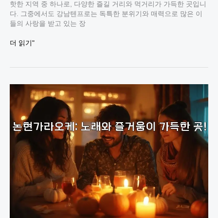
핫한 지역 중 하나로, 다양한 즐길 거리와 먹거리가 가득한 곳입니
다. 그중에서도 강남텐프로는 독특한 분위기와 매력으로 많은 이
들의 사랑을 받고 있는 장
강
더 읽기"
남
텐
프
로
에
서
즐
기
는
특
별
한
밤
의
매
력!