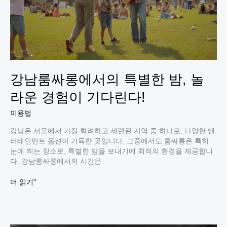
지
못
할
경
험
을
만
강남룸싸롱에서의 특별한 밤, 놀
나
보
라운 경험이 기다린다!
세
요!
이용법
강남은 서울에서 가장 화려하고 세련된 지역 중 하나로, 다양한 엔
터테인먼트 옵션이 가득한 곳입니다. 그중에서도 룸싸롱은 특히
눈에 띄는 장소로, 특별한 밤을 보내기에 최적의 환경을 제공합니
다. 강남룸싸롱에서의 시간은
강
더 읽기"
남
룸
싸
롱