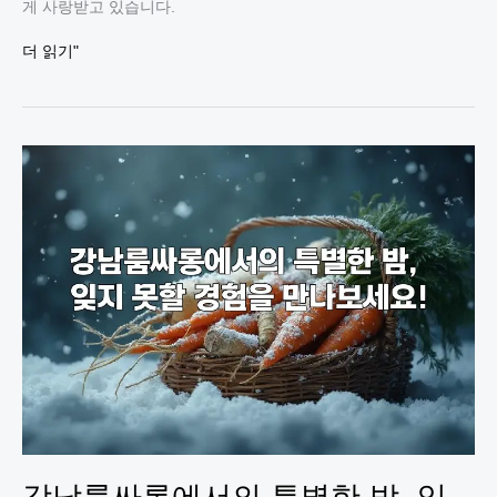
게 사랑받고 있습니다.
강
더 읽기"
남
호
빠
에
서
즐
기
는
특
별
한
밤,
지
금
바
로
만
나
보
강남룸싸롱에서의 특별한 밤, 잊
세