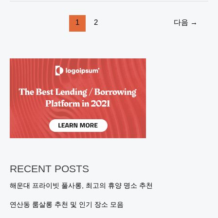
스
트
1
2
다음
→
바
에
서
특
별
한
밤
을
경
험
하
세
요!
RECENT POSTS
해운대 프라이빗 풀사롱, 최고의 휴양 명소 추천
연산동 룸살롱 추천 및 인기 장소 모음