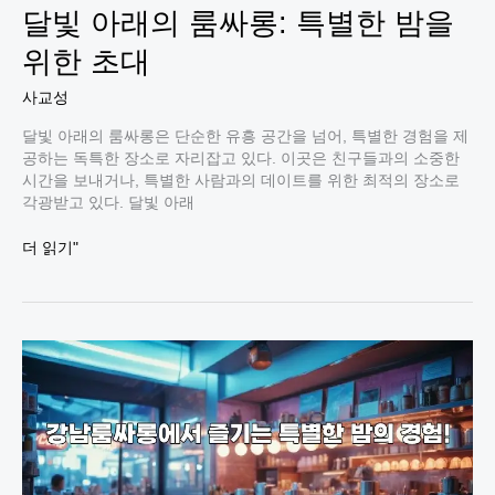
달빛 아래의 룸싸롱: 특별한 밤을
위한 초대
사교성
달빛 아래의 룸싸롱은 단순한 유흥 공간을 넘어, 특별한 경험을 제
공하는 독특한 장소로 자리잡고 있다. 이곳은 친구들과의 소중한
시간을 보내거나, 특별한 사람과의 데이트를 위한 최적의 장소로
각광받고 있다. 달빛 아래
달
더 읽기"
빛
아
래
의
룸
싸
롱:
특
별
한
밤