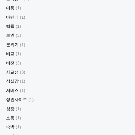
미용
(1)
바텐더
(1)
법률
(1)
보안
(3)
분위기
(1)
비교
(1)
비전
(3)
사교성
(3)
상실감
(1)
서비스
(1)
성인사이트
(1)
성장
(1)
소통
(1)
숙박
(1)