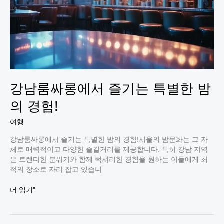
을
위
한
초
대
강남룸싸롱에서 즐기는 특별한 밤
의 경험!
여행
강남룸싸롱에서 즐기는 특별한 밤의 경험!서울의 밤문화는 그 자
체로 매력적이고 다양한 즐길거리를 제공합니다. 특히 강남 지역
은 트렌디한 분위기와 함께 럭셔리한 경험을 원하는 이들에게 최
적의 장소로 자리 잡고 있습니
강
더 읽기"
남
룸
싸