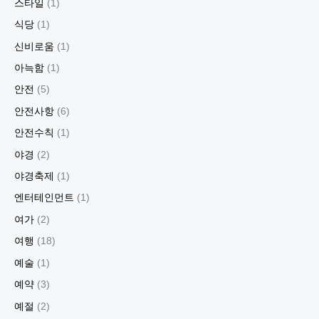
스타일
(1)
식당
(1)
신비로움
(1)
아늑함
(1)
안전
(5)
안전사항
(6)
안전수칙
(1)
야경
(2)
야경축제
(1)
엔터테인먼트
(1)
여가
(2)
여행
(18)
예술
(1)
예약
(3)
예절
(2)