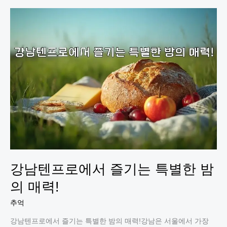
롱
에
서
즐
기
는
특
별
한
밤
의
경
험!
강남텐프로에서 즐기는 특별한 밤
의 매력!
추억
강남텐프로에서 즐기는 특별한 밤의 매력!강남은 서울에서 가장