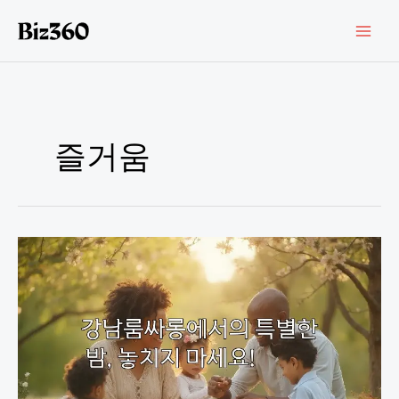
콘
텐
츠
로
건
너
뛰
기
즐거움