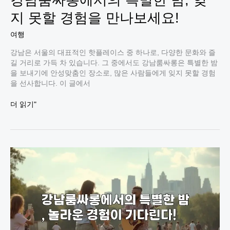
요!
지 못할 경험을 만나보세요!
여행
강남은 서울의 대표적인 핫플레이스 중 하나로, 다양한 문화와 즐
길 거리로 가득 차 있습니다. 그 중에서도 강남룸싸롱은 특별한 밤
을 보내기에 안성맞춤인 장소로, 많은 사람들에게 잊지 못할 경험
을 선사합니다. 이 글에서
강
더 읽기"
남
룸
싸
롱
에
서
의
특
별
한
밤,
잊