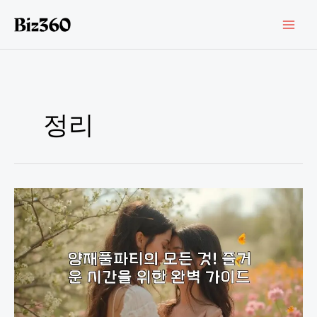
콘
텐
츠
로
건
너
뛰
기
정리