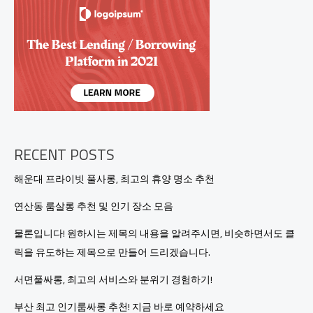
모
든
것!
즐
거
운
시
간
을
위
한
RECENT POSTS
완
벽
해운대 프라이빗 풀사롱, 최고의 휴양 명소 추천
가
이
연산동 룸살롱 추천 및 인기 장소 모음
드
물론입니다! 원하시는 제목의 내용을 알려주시면, 비슷하면서도 클
릭을 유도하는 제목으로 만들어 드리겠습니다.
서면풀싸롱, 최고의 서비스와 분위기 경험하기!
부산 최고 인기룸싸롱 추천! 지금 바로 예약하세요