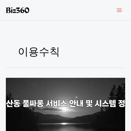
콘
텐
츠
로
건
너
뛰
기
이용수칙