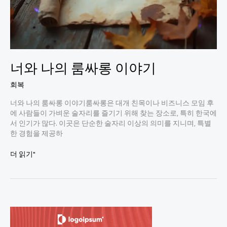
너와 나의 룸싸롱 이야기
회복
너와 나의 룸싸롱 이야기룸싸롱은 대개 친목이나 비즈니스 모임 후
에 사람들이 가벼운 술자리를 즐기기 위해 찾는 장소로, 특히 한국에
서 인기가 많다. 이곳은 단순한 술자리 이상의 의미를 지니며, 특별
한 경험을 제공하
너
더 읽기"
와
나
의
룸
싸
롱
이