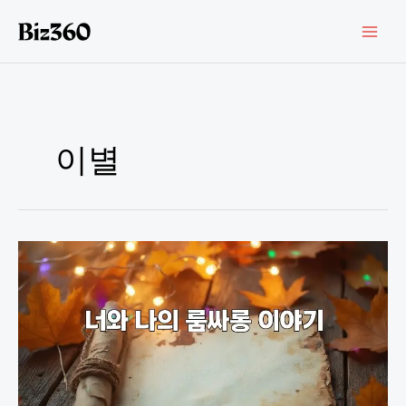
콘
텐
츠
로
건
너
뛰
기
이별