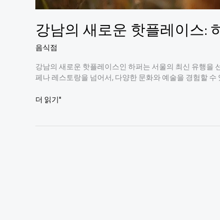
강남의 새로운 핫플레이스: 
음식점
강남의 새로운 핫플레이스인 하퍼는 서울의 최신 유행을 선
페나 레스토랑을 넘어서, 다양한 문화와 예술을 경험할 수 
강
더 읽기"
남
의
새
로
운
핫
플
레
이
스:
하