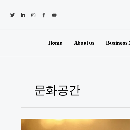
콘
텐
츠
로
건
너
뛰
Home
About us
Business
기
문화공간