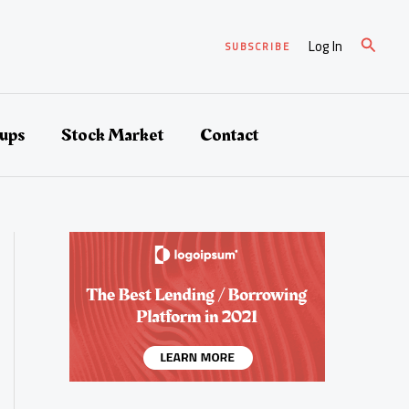
검
Log In
SUBSCRIBE
색
tups
Stock Market
Contact