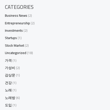
CATEGORIES
Business News
(2)
Entrepreneurship
(2)
Investments
(2)
Startups
(1)
Stock Market
(2)
Uncategorized
(18)
가격
(1)
가성비
(2)
감상문
(1)
건강
(1)
노래
(1)
노래방
(6)
도입
(1)