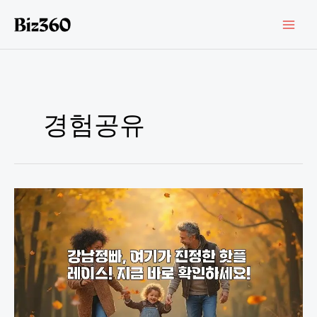
콘
텐
츠
로
건
너
뛰
기
경험공유