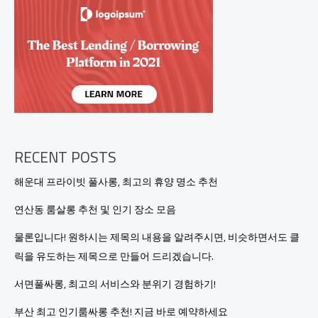
가
진
정
한
핫
플
레
이
스!
지
금
RECENT POSTS
바
로
해운대 프라이빗 풀사롱, 최고의 휴양 명소 추천
확
인
연산동 룸살롱 추천 및 인기 장소 모음
하
세
물론입니다! 원하시는 제목의 내용을 알려주시면, 비슷하면서도 클
요!
릭을 유도하는 제목으로 만들어 드리겠습니다.
서면풀싸롱, 최고의 서비스와 분위기 경험하기!
부산 최고 인기룸싸롱 추천! 지금 바로 예약하세요