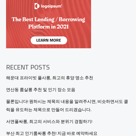
격
완
벽
가
이
드:
비
용
과
혜
택
RECENT POSTS
을
한
해운대 프라이빗 풀사롱, 최고의 휴양 명소 추천
눈
에!
연산동 룸살롱 추천 및 인기 장소 모음
물론입니다! 원하시는 제목의 내용을 알려주시면, 비슷하면서도 클
릭을 유도하는 제목으로 만들어 드리겠습니다.
서면풀싸롱, 최고의 서비스와 분위기 경험하기!
부산 최고 인기룸싸롱 추천! 지금 바로 예약하세요