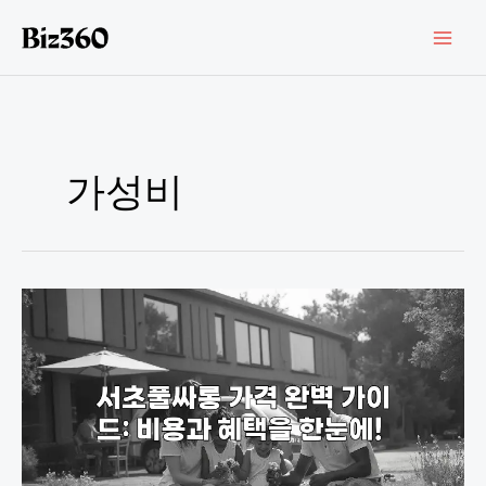
콘
텐
츠
로
건
너
뛰
기
가성비