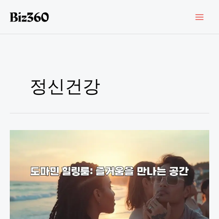
콘
텐
츠
로
건
너
뛰
기
정신건강