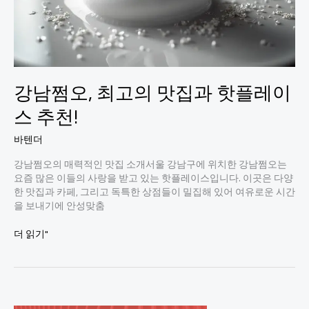
강남쩜오, 최고의 맛집과 핫플레이
스 추천!
바텐더
강남쩜오의 매력적인 맛집 소개서울 강남구에 위치한 강남쩜오는
요즘 많은 이들의 사랑을 받고 있는 핫플레이스입니다. 이곳은 다양
한 맛집과 카페, 그리고 독특한 상점들이 밀집해 있어 여유로운 시간
을 보내기에 안성맞춤
강
더 읽기"
남
쩜
오,
최
고