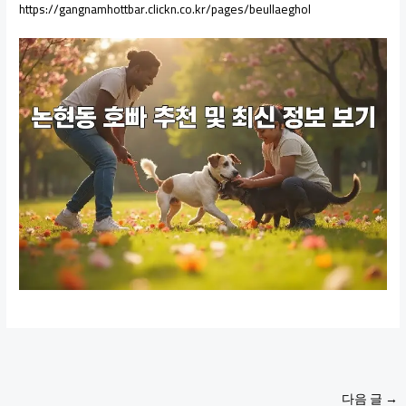
https://gangnamhottbar.clickn.co.kr/pages/beullaeghol
다음 글
→