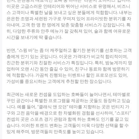
먼저, 논현동의 대표적인 호빠 중 하나는 “라운지 오아시스”입니다.
이곳은 고급스러운 인테리어와 뛰어난 서비스로 유명해서, 비즈니
스 고객이나 특별한 날을 보내고 싶은 분들에게 적합합니다. 내부는
은은한 조명과 세련된 가구로 꾸며져 있어 프라이빗한 분위기를 자
아내며, 고객 한 명 한 명에게 맞춘 맞춤형 서비스가 강점입니다. 특
히, 다양한 주류와 안주 메뉴가 잘 갖춰져 있어, 술과 함께 여유로운
시간을 보내기에 딱 좋습니다.
반면, “스윙 바”는 좀 더 캐주얼하고 활기찬 분위기를 선호하는 고객
층에게 인기 있는 곳입니다. 이곳은 가격대가 비교적 합리적이며,
친근한 분위기와 친절한 서비스가 특징입니다. 특히, 밤늦게까지 영
업하며 오랜 시간 동안 즐길 수 있어, 친구나 동료와 함께 방문하기
에 적합합니다. 가끔씩 진행되는 이벤트나 할인 프로모션도 있어,
가성비를 중요시하는 고객에게 추천할 만한 장소입니다.
최근에는 새로운 컨셉을 도입하는 호빠들이 늘어나면서, 테마별로
꾸민 공간이나 특별한 프로그램을 제공하는 곳들도 등장하고 있습
니다. 예를 들어, “클래식 앤 모던” 테마를 지향하는 곳은 빈티지 가
구와 고전 음악을 배경으로 한 차별화된 경험을 선사하며, “스포티”
컨셉의 곳은 스포츠 경기 관람과 함께 하는 호빠도 인기를 끌고 있
습니다. 이러한 트렌드 변화는 고객들이 더욱 다양한 선택을 할 수
있게 해주며, 방문객들의 만족도를 높이고 있습니다.