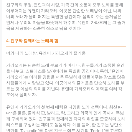
친구와의 우정, 연인과의 사랑, 가족 간의 소통이 모두 노래를 통해
이루어지는 유앤미 가라오케. 이곳은 단순한 노래방이 아닌, 나와
너의 노래가 울려 퍼지는 특별한 공간이다. 음악이 주는 즐거움은
언제나 우리의 마음을 따뜻하게 해주며, 유앤미 가라오케는 그 즐거
움을 제공하는 소중한 장소로 남을 것이다.
4. 친구와 함께하는 노래의 힘
너와 나의 노래방: 유앤미 가라오케의 즐거움!
가라오케는 단순한 노래 부르기가 아니다. 친구들과의 소중한 순간
을 나누고, 스트레스를 날려버리는 특별한 공간이다. 특히, “유앤미
가라오케”는 이러한 경험을 더욱 특별하게 만들어주는 장소로 많은
사람들에게 사랑받고 있다. 이곳에서의 즐거움은 단순히 노래를 부
르는 것 이상의 의미를 지닌다. 유앤미 가라오케의 매력을 여러 각
도에서 살펴보자.
유앤미 가라오케의 첫 번째 매력은 다양한 노래 선택이다. 최신 K-
Pop은 물론, 클래식 팝, 발라드, 락, 그리고 외국의 인기 곡까지 폭넓
게 구비되어 있다. 친구들과 함께라면 각자의 취향을 존중하며 노래
리스트를 구성하는 재미도 쏠쏠하다. 예를 들어, 한 친구는 방탄소
년단의 “Dynamite”를, 다른 친구는 에드 시런의 “Perfect”를 고른다