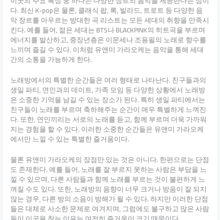
이곳의 주요 특징 중 하나는 다양한 장르의 음악을 제공한다는 점이
다. 최신 K-pop은 물론, 클래식 팝, 록, 발라드, 트로트 등 다양한 음
악 장르를 아우르는 방대한 곡 리스트는 모든 세대의 취향을 만족시
킨다. 예를 들어, 젊은 세대는 BTS나 BLACKPINK의 히트곡을 부르며
에너지를 발산하고, 중장년층은 이문세나 조용필의 노래로 향수를
느끼며 즐길 수 있다. 이처럼 유앤미 가라오케는 음악을 통해 세대
간의 소통을 가능하게 한다.
노래방에서의 특별한 순간들은 여러 형태로 나타난다. 친구들과의
생일 파티, 연인과의 데이트, 가족 모임 등 다양한 상황에서 노래방
은 소중한 기억을 남길 수 있는 장소가 된다. 특히 생일 파티에서는
친구들이 노래를 부르며 축하해주는 순간이 매우 특별하게 느껴진
다. 또한, 연인끼리는 서로의 노래를 듣고, 함께 부르며 더욱 가까워
지는 경험을 할 수 있다. 이러한 소중한 순간들은 유앤미 가라오케
에서만 느낄 수 있는 특별한 즐거움이다.
물론 유앤미 가라오케의 장점만 있는 것은 아니다. 한편으로는 단점
도 존재한다. 예를 들어, 노래를 잘 부르지 못하는 사람은 부담을 느
낄 수 있으며, 다른 사람들과 함께 노래를 부르는 것이 불편하게 느
껴질 수도 있다. 또한, 노래방의 음향이 너무 크거나 방음이 잘 되지
않는 경우, 다른 방의 소음이 방해가 될 수 있다. 하지만 이러한 단점
들은 대체로 사소한 문제로 여겨지며, 그럼에도 불구하고 많은 사람
들이 이곳을 찾는 이유는 여전히 즐거움이 크기 때문이다.