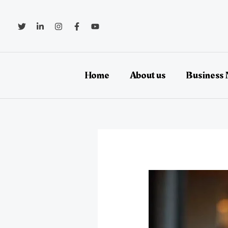
콘
텐
츠
로
건
너
뛰
Home
About us
Business
기