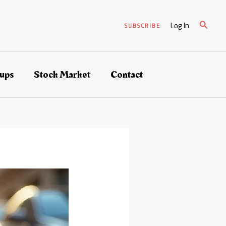
검
Log In
SUBSCRIBE
색
tups
Stock Market
Contact