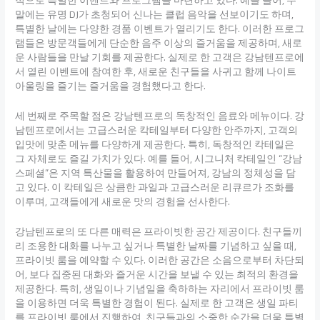
말에는 유명 DJ가 초청되어 신나는 클럽 음악을 선보이기도 하며,
특별한 날에는 다양한 경품 이벤트가 열리기도 한다. 이러한 프로그
램들은 방문객들에게 단순한 음주 이상의 즐거움을 제공하며, 새로
운 사람들을 만날 기회를 제공한다. 실제로 한 고객은 강남텐프로에
서 열린 이벤트에 참여한 후, 새로운 친구들을 사귀고 함께 나이트
아울링을 즐기는 즐거움을 경험했다고 한다.
세 번째로 주목할 점은 강남텐프로의 독창적인 음료와 메뉴이다. 강
남텐프로에서는 고급스러운 칵테일부터 다양한 안주까지, 고객의
입맛에 맞춘 메뉴를 다양하게 제공한다. 특히, 독창적인 칵테일은
그 자체로도 즐길 가치가 있다. 예를 들어, 시그니처 칵테일인 “강남
스페셜”은 지역 특산물을 활용하여 만들어져, 강남의 정체성을 담
고 있다. 이 칵테일은 상큼한 과일과 고급스러운 리큐르가 조화를
이루며, 고객들에게 새로운 맛의 경험을 선사한다.
강남텐프로의 또 다른 매력은 프라이빗한 공간 제공이다. 친구들끼
리 조용한 대화를 나누고 싶거나 특별한 날짜를 기념하고 싶을 때,
프라이빗 룸을 예약할 수 있다. 이러한 공간은 소음으로부터 차단되
어, 보다 집중된 대화와 즐거운 시간을 보낼 수 있는 최적의 환경을
제공한다. 특히, 생일이나 기념일을 축하하는 자리에서 프라이빗 룸
을 이용하면 더욱 특별한 경험이 된다. 실제로 한 고객은 생일 파티
를 프라이빗 룸에서 진행하여, 친구들과의 소중한 순간을 더욱 특별