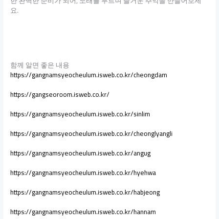
한 완벽한 준비가 되어, 노래를 부르며 즐거운 추억을 만들어보세
요.
함께 알면 좋은 내용
https://gangnamsyeocheulum.isweb.co.kr/cheongdam
https://gangseoroom.isweb.co.kr/
https://gangnamsyeocheulum.isweb.co.kr/sinlim
https://gangnamsyeocheulum.isweb.co.kr/cheonglyangli
https://gangnamsyeocheulum.isweb.co.kr/angug
https://gangnamsyeocheulum.isweb.co.kr/hyehwa
https://gangnamsyeocheulum.isweb.co.kr/habjeong
https://gangnamsyeocheulum.isweb.co.kr/hannam